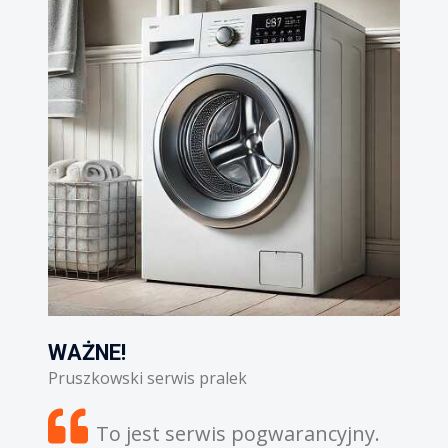
!
WAŻNE!
ski serwis pralek
Pruszkowski serwis l
 jest serwis pogwarancyjny.
Zdiagnozowa