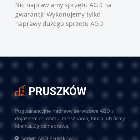
prawiamy sprzętu AGD na
od 100 złotych w 
cji! Wykonujemy tylko
gratis gdy zgodz
y dużego sprzętu AGD.
sprzętu.
PRUSZKÓW
Pogwarancyjne naprawy serwisowe AGD z
dojazdem do domu, mieszkania, biura lub firmy
klienta. Zgłoś naprawę.
Serwis AGD Pruszków