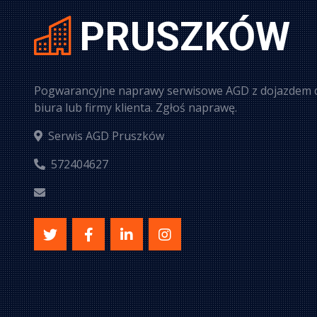
PRUSZKÓW
Pogwarancyjne naprawy serwisowe AGD z dojazdem d
biura lub firmy klienta. Zgłoś naprawę.
Serwis AGD Pruszków
572404627