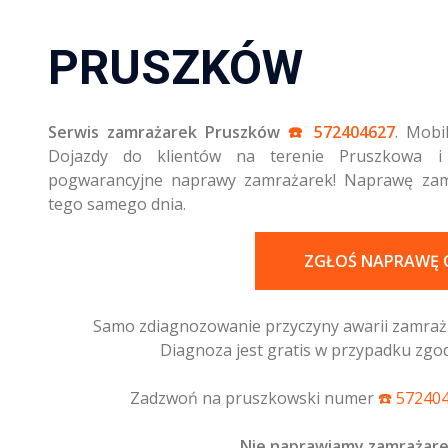
PRUSZKÓW
Serwis zamrażarek Pruszków
☎️ 572404627
. Mobi
Dojazdy do klientów na terenie Pruszkowa i o
pogwarancyjne naprawy zamrażarek! Naprawę zamr
tego samego dnia.
ZGŁOŚ NAPRAWĘ 
Samo zdiagnozowanie przyczyny awarii zamrażar
Diagnoza jest gratis w przypadku zgo
Zadzwoń na pruszkowski numer
☎️ 57240
Nie naprawiamy zamrażarek