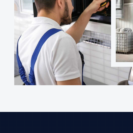
WAŻNE!
Pruszkowski serwis pralek
To jest serwis pog
AGD na gwarancji! Wyko
AGD.