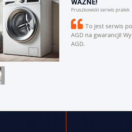
warancyjny. Nie naprawiamy sprzętu
nujemy tylko naprawy dużego sprzętu